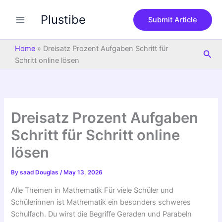
S
Skip
e
Plustibe
to
Submit Article
a
content
r
c
Home
»
Dreisatz Prozent Aufgaben Schritt für
Sea
h
Schritt online lösen
Dreisatz Prozent Aufgaben
Schritt für Schritt online
lösen
By
saad Douglas
/
May 13, 2026
Alle Themen in Mathematik Für viele Schüler und
Schülerinnen ist Mathematik ein besonders schweres
Schulfach. Du wirst die Begriffe Geraden und Parabeln