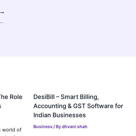
T
olution: Transforming the Future of Luxury Real Estate
The Role
DesiBill – Smart Billing,
s
Accounting & GST Software for
Indian Businesses
Business
/ By
dhvani shah
 world of