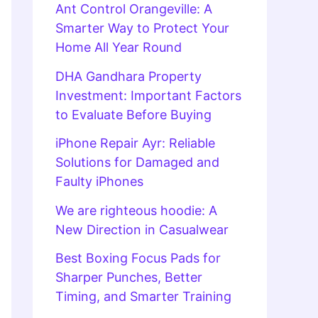
Ant Control Orangeville: A
Smarter Way to Protect Your
Home All Year Round
DHA Gandhara Property
Investment: Important Factors
to Evaluate Before Buying
iPhone Repair Ayr: Reliable
Solutions for Damaged and
Faulty iPhones
We are righteous hoodie: A
New Direction in Casualwear
Best Boxing Focus Pads for
Sharper Punches, Better
Timing, and Smarter Training