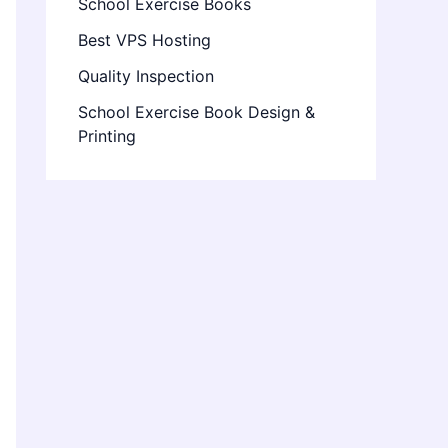
School Exercise Books
Best VPS Hosting
Quality Inspection
School Exercise Book Design &
Printing