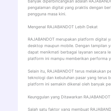
banyak diperbincangkan adalah RAJABANDOT
pengalaman digital yang praktis dengan be
pengguna masa kini.
Mengenal RAJABANDOT Lebih Dekat
RAJABANDOT merupakan platform digital y
desktop maupun mobile. Dengan tampilan y
dapat menikmati berbagai layanan secara leb
platform ini mampu memberikan performa y
Selain itu, RAJABANDOT terus melakukan 
teknologi dan kebutuhan pasar yang terus b
platform ini semakin dikenal oleh banyak p
Keunggulan yang Ditawarkan RAJABANDOT
Salah satu faktor yang membuat RAJABAND