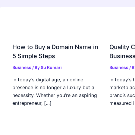
How to Buy a Domain Name in
Quality C
5 Simple Steps
Business
Business
/ By
Su Kumari
Business
/ 
In today’s digital age, an online
In today’s 
presence is no longer a luxury but a
marketplac
necessity. Whether you’re an aspiring
brand’s suc
entrepreneur, […]
measured i