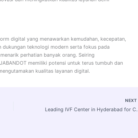
form digital yang menawarkan kemudahan, kecepatan,
 dukungan teknologi modern serta fokus pada
 menarik perhatian banyak orang. Seiring
JABANDOT memiliki potensi untuk terus tumbuh dan
engutamakan kualitas layanan digital.
NEX
Leading IVF Center in Hyderabad for Co