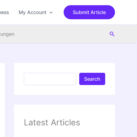
S
e
ness
My Account
Submit Article
a
r
c
Search
h
tungen
Search
Latest Articles