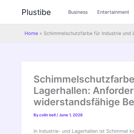
Skip
Plustibe
to
Business
Entertainment
content
Home
»
Schimmelschutzfarbe für Industrie und
Schimmelschutzfarbe 
Lagerhallen: Anforde
widerstandsfähige B
By
colin bell
/
June 1, 2026
In Industrie- und Lagerhallen ist Schimmel 