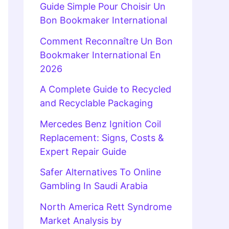
Guide Simple Pour Choisir Un
Bon Bookmaker International
Comment Reconnaître Un Bon
Bookmaker International En
2026
A Complete Guide to Recycled
and Recyclable Packaging
Mercedes Benz Ignition Coil
Replacement: Signs, Costs &
Expert Repair Guide
Safer Alternatives To Online
Gambling In Saudi Arabia
North America Rett Syndrome
Market Analysis by