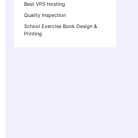
Best VPS Hosting
Quality Inspection
School Exercise Book Design &
Printing