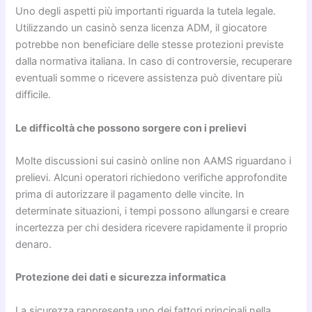
Uno degli aspetti più importanti riguarda la tutela legale.
Utilizzando un casinò senza licenza ADM, il giocatore
potrebbe non beneficiare delle stesse protezioni previste
dalla normativa italiana. In caso di controversie, recuperare
eventuali somme o ricevere assistenza può diventare più
difficile.
Le difficoltà che possono sorgere con i prelievi
Molte discussioni sui casinò online non AAMS riguardano i
prelievi. Alcuni operatori richiedono verifiche approfondite
prima di autorizzare il pagamento delle vincite. In
determinate situazioni, i tempi possono allungarsi e creare
incertezza per chi desidera ricevere rapidamente il proprio
denaro.
Protezione dei dati e sicurezza informatica
La sicurezza rappresenta uno dei fattori principali nella