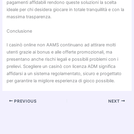
pagamenti affidabili rendono queste soluzioni la scelta
ideale per chi desidera giocare in totale tranquillità e con la
massima trasparenza.
Conclusione
I casinò online non AAMS continuano ad attirare molti
utenti grazie ai bonus e alle offerte promozionali, ma
presentano anche rischi legali e possibili problemi con i
prelievi. Scegliere un casinò con licenza ADM significa
affidarsi a un sistema regolamentato, sicuro e progettato
per garantire la migliore esperienza di gioco possibile.
PREVIOUS
NEXT