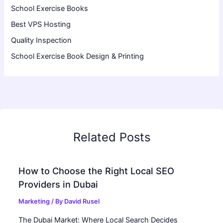
School Exercise Books
Best VPS Hosting
Quality Inspection
School Exercise Book Design & Printing
Related Posts
How to Choose the Right Local SEO
Providers in Dubai
Marketing
/ By
David Rusel
The Dubai Market: Where Local Search Decides