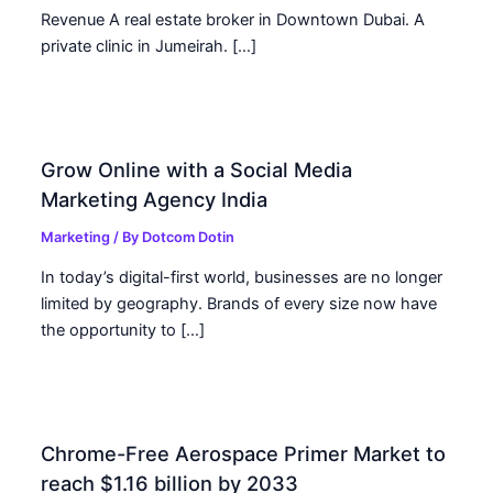
Revenue A real estate broker in Downtown Dubai. A
private clinic in Jumeirah. […]
Grow Online with a Social Media
Marketing Agency India
Marketing
/ By
Dotcom Dotin
In today’s digital-first world, businesses are no longer
limited by geography. Brands of every size now have
the opportunity to […]
Chrome-Free Aerospace Primer Market to
reach $1.16 billion by 2033