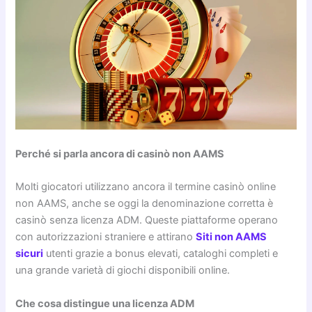
Perché si parla ancora di casinò non AAMS
Molti giocatori utilizzano ancora il termine casinò online
non AAMS, anche se oggi la denominazione corretta è
casinò senza licenza ADM. Queste piattaforme operano
con autorizzazioni straniere e attirano
Siti non AAMS
sicuri
utenti grazie a bonus elevati, cataloghi completi e
una grande varietà di giochi disponibili online.
Che cosa distingue una licenza ADM