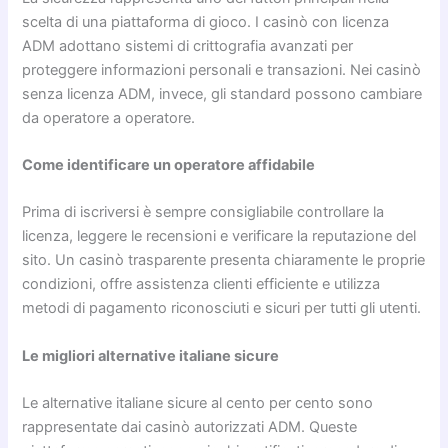
scelta di una piattaforma di gioco. I casinò con licenza
ADM adottano sistemi di crittografia avanzati per
proteggere informazioni personali e transazioni. Nei casinò
senza licenza ADM, invece, gli standard possono cambiare
da operatore a operatore.
Come identificare un operatore affidabile
Prima di iscriversi è sempre consigliabile controllare la
licenza, leggere le recensioni e verificare la reputazione del
sito. Un casinò trasparente presenta chiaramente le proprie
condizioni, offre assistenza clienti efficiente e utilizza
metodi di pagamento riconosciuti e sicuri per tutti gli utenti.
Le migliori alternative italiane sicure
Le alternative italiane sicure al cento per cento sono
rappresentate dai casinò autorizzati ADM. Queste