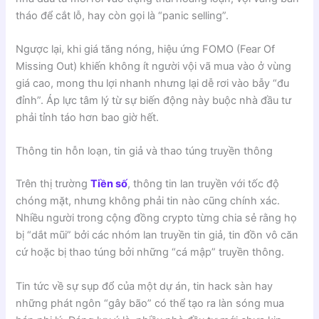
tháo để cắt lỗ, hay còn gọi là “panic selling”.
Ngược lại, khi giá tăng nóng, hiệu ứng FOMO (Fear Of
Missing Out) khiến không ít người vội vã mua vào ở vùng
giá cao, mong thu lợi nhanh nhưng lại dễ rơi vào bẫy “đu
đỉnh”. Áp lực tâm lý từ sự biến động này buộc nhà đầu tư
phải tỉnh táo hơn bao giờ hết.
Thông tin hỗn loạn, tin giả và thao túng truyền thông
Trên thị trường
Tiền số
, thông tin lan truyền với tốc độ
chóng mặt, nhưng không phải tin nào cũng chính xác.
Nhiều người trong cộng đồng crypto từng chia sẻ rằng họ
bị “dắt mũi” bởi các nhóm lan truyền tin giả, tin đồn vô căn
cứ hoặc bị thao túng bởi những “cá mập” truyền thông.
Tin tức về sự sụp đổ của một dự án, tin hack sàn hay
những phát ngôn “gây bão” có thể tạo ra làn sóng mua