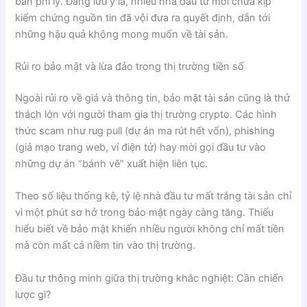
bán phi lý. Đáng lưu ý là, nhiều nhà đầu tư mới chưa kịp
kiểm chứng nguồn tin đã vội đưa ra quyết định, dẫn tới
những hậu quả không mong muốn về tài sản.
Rủi ro bảo mật và lừa đảo trong thị trường tiền số
Ngoài rủi ro về giá và thông tin, bảo mật tài sản cũng là thử
thách lớn với người tham gia thị trường crypto. Các hình
thức scam như rug pull (dự án ma rút hết vốn), phishing
(giả mạo trang web, ví điện tử) hay mời gọi đầu tư vào
những dự án “bánh vẽ” xuất hiện liên tục.
Theo số liệu thống kê, tỷ lệ nhà đầu tư mất trắng tài sản chỉ
vì một phút sơ hở trong bảo mật ngày càng tăng. Thiếu
hiểu biết về bảo mật khiến nhiều người không chỉ mất tiền
mà còn mất cả niềm tin vào thị trường.
Đầu tư thông minh giữa thị trường khắc nghiệt: Cần chiến
lược gì?