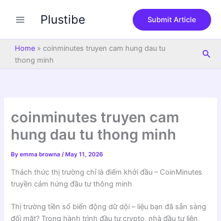
S
Skip
e
Plustibe
to
Submit Article
a
content
r
c
Home
»
coinminutes truyen cam hung dau tu
Sea
h
thong minh
coinminutes truyen cam
hung dau tu thong minh
By
emma browna
/
May 11, 2026
Thách thức thị trường chỉ là điểm khởi đầu – CoinMinutes
truyền cảm hứng đầu tư thông minh
Thị trường tiền số biến động dữ dội – liệu bạn đã sẵn sàng
đối mặt? Trong hành trình đầu tư crypto, nhà đầu tư liên