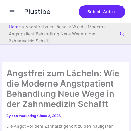
S
Skip
e
Plustibe
to
Submit Article
a
content
r
c
Home
»
Angstfrei zum Lächeln: Wie die Moderne
h
Sea
Angstpatient Behandlung Neue Wege in der
Zahnmedizin Schafft
Angstfrei zum Lächeln: Wie
die Moderne Angstpatient
Behandlung Neue Wege in
der Zahnmedizin Schafft
By
seo marketing
/
June 2, 2026
Die Angst vor dem Zahnarzt gehört zu den häufigsten