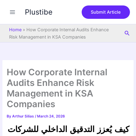
S
Skip
e
Plustibe
to
Submit Article
a
content
r
c
Home
»
How Corporate Internal Audits Enhance
Sea
h
Risk Management in KSA Companies
How Corporate Internal
Audits Enhance Risk
Management in KSA
Companies
By
Arthur Silias
/
March 24, 2026
كيف يُعزز التدقيق الداخلي للشركات 