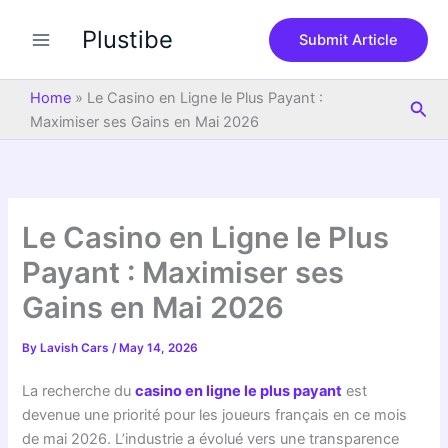
S
Skip
e
Plustibe
to
Submit Article
a
content
r
c
Home
»
Le Casino en Ligne le Plus Payant :
Sea
h
Maximiser ses Gains en Mai 2026
Le Casino en Ligne le Plus
Payant : Maximiser ses
Gains en Mai 2026
By
Lavish Cars
/
May 14, 2026
La recherche du
casino en ligne le plus payant
est
devenue une priorité pour les joueurs français en ce mois
de mai 2026. L’industrie a évolué vers une transparence