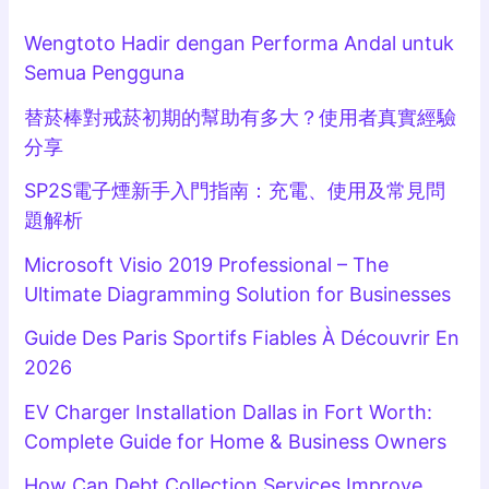
Wengtoto Hadir dengan Performa Andal untuk
Semua Pengguna
替菸棒對戒菸初期的幫助有多大？使用者真實經驗
分享
SP2S電子煙新手入門指南：充電、使用及常見問
題解析
Microsoft Visio 2019 Professional – The
Ultimate Diagramming Solution for Businesses
Guide Des Paris Sportifs Fiables À Découvrir En
2026
EV Charger Installation Dallas in Fort Worth:
Complete Guide for Home & Business Owners
How Can Debt Collection Services Improve