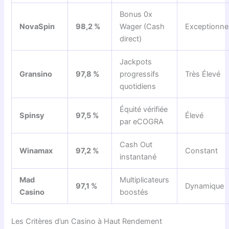
Bonus 0x
NovaSpin
98,2 %
Wager (Cash
Exceptionne
direct)
Jackpots
Gransino
97,8 %
progressifs
Très Élevé
quotidiens
Équité vérifiée
Spinsy
97,5 %
Élevé
par eCOGRA
Cash Out
Winamax
97,2 %
Constant
instantané
Mad
Multiplicateurs
97,1 %
Dynamique
Casino
boostés
Les Critères d’un Casino à Haut Rendement