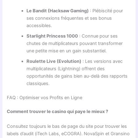
Le Bandit (Hacksaw Gaming)
: Plébiscité pour
ses connexions fréquentes et ses bonus
accessibles.
Starlight Princess 1000
: Connue pour ses
chutes de multiplicateurs pouvant transformer
une petite mise en un gain substantiel.
Roulette Live (Evolution)
: Les versions avec
multiplicateurs (Lightning) offrent des
opportunités de gains bien au-delà des rapports
classiques.
FAQ : Optimiser vos Profits en Ligne
Comment trouver le casino qui paye le mieux ?
Consultez toujours le bas de page du site pour trouver les
labels d’audit (iTech Labs, eCOGRA). NovaSpin et Gransino