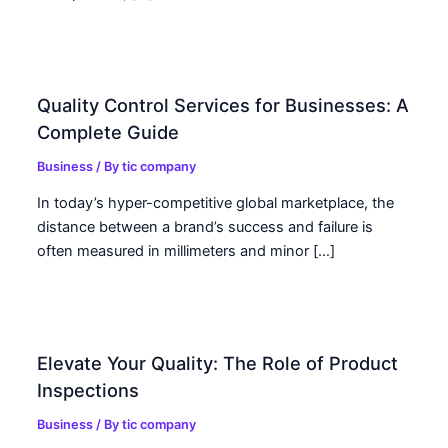
Quality Control Services for Businesses: A
Complete Guide
Business
/ By
tic company
In today’s hyper-competitive global marketplace, the
distance between a brand’s success and failure is
often measured in millimeters and minor […]
Elevate Your Quality: The Role of Product
Inspections
Business
/ By
tic company