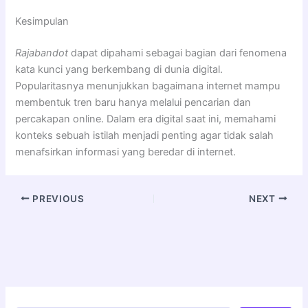
Kesimpulan
Rajabandot
dapat dipahami sebagai bagian dari fenomena
kata kunci yang berkembang di dunia digital.
Popularitasnya menunjukkan bagaimana internet mampu
membentuk tren baru hanya melalui pencarian dan
percakapan online. Dalam era digital saat ini, memahami
konteks sebuah istilah menjadi penting agar tidak salah
menafsirkan informasi yang beredar di internet.
PREVIOUS
NEXT