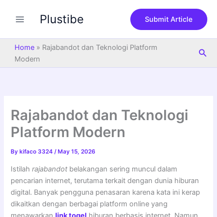
S
Skip
e
Plustibe
to
Submit Article
a
content
r
c
Home
»
Rajabandot dan Teknologi Platform
Sea
h
Modern
Rajabandot dan Teknologi
Platform Modern
By
kifaco 3324
/
May 15, 2026
Istilah
rajabandot
belakangan sering muncul dalam
pencarian internet, terutama terkait dengan dunia hiburan
digital. Banyak pengguna penasaran karena kata ini kerap
dikaitkan dengan berbagai platform online yang
menawarkan
link togel
hiburan berbasis internet. Namun,