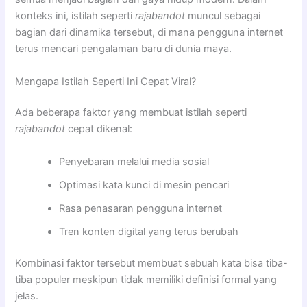
konteks ini, istilah seperti
rajabandot
muncul sebagai
bagian dari dinamika tersebut, di mana pengguna internet
terus mencari pengalaman baru di dunia maya.
Mengapa Istilah Seperti Ini Cepat Viral?
Ada beberapa faktor yang membuat istilah seperti
rajabandot
cepat dikenal:
Penyebaran melalui media sosial
Optimasi kata kunci di mesin pencari
Rasa penasaran pengguna internet
Tren konten digital yang terus berubah
Kombinasi faktor tersebut membuat sebuah kata bisa tiba-
tiba populer meskipun tidak memiliki definisi formal yang
jelas.