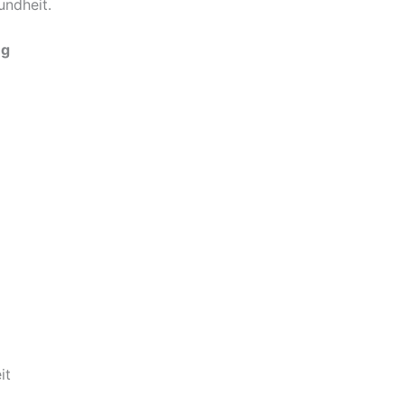
undheit.
ng
it