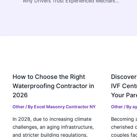
Why Drivers Trust Experienced Mechanics for Car Repairs
How to Choose the Right
Discover
Waterproofing Contractor in
IVF Cent
2026
Your Par
Other
/ By
Excel Masonry Contractor NY
Other
/ By
ay
In 2028, due to increasing climate
Becoming a 
challenges, an aging infrastructure,
cherished 
and stricter building regulations,
couples fac