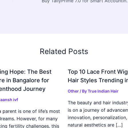
Buy TallyPrime 7.0 for Sma
Related Posts
ing Hope: The Best
Top 10 Lace Front Wi
re in Bangalore for
Hair Styles Trending 
enthood Journey
Other
/ By
True Indian Hair
aansh ivf
The beauty and hair industr
is on a journey of advance
parent is one of life’s most
innovation, personalization,
dreams. However, for many
natural aesthetics are […]
ing fertility challenges, this