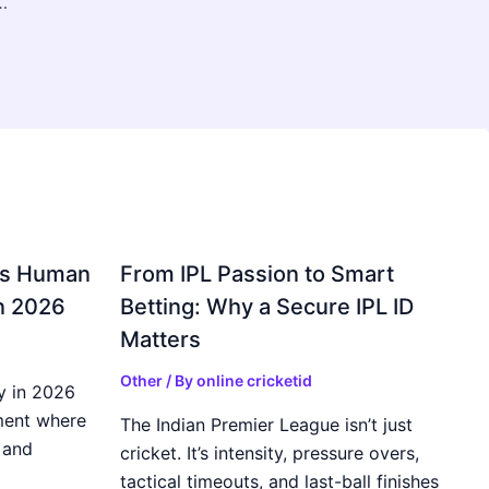
rt Accounting and GST Management
gs Human
From IPL Passion to Smart
in 2026
Betting: Why a Secure IPL ID
Matters
Other
/ By
online cricketid
y in 2026
ment where
The Indian Premier League isn’t just
 and
cricket. It’s intensity, pressure overs,
tactical timeouts, and last-ball finishes